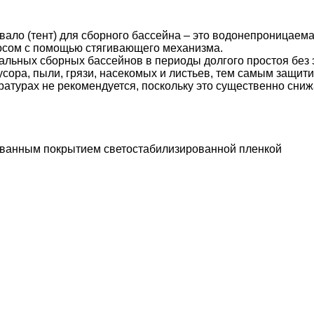
ывало (тент) для сборного бассейна – это водонепроницаем
росом с помощью стягивающего механизма.
вальных сборных бассейнов в периоды долгого простоя без
усора, пыли, грязи, насекомых и листьев, тем самым защи
атурах не рекомендуется, поскольку это существенно снижа
ованным покрытием светостабилизированной пленкой