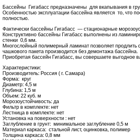
Бассейны Гигабасс предназначены для вкапывания в грунт
Особенностью эксплуатации бассейна является то, что пос
полностью.
Фактически бассейны Гигабасс — стационарные морозоус
Конструктивно бассейны Гигабасс выполнены из ламинир
стенки 0,6 мм.
Многослойный полимерный ламинат позволяет продлить сро
чашкового пакета производится без демонтажа бассейна.
Приобретая бассейн Гигабасс, вы совершаете выгодное в
Характеристики:
Производитель: Россия ( г. Самара)
Форма: круг
Диаметр: 4,5 м
Глубина: 1,5 м
Объем: 22 куб. м
Морозоустойчивость: да
Фильтр в комплекте: нет
Лестница в комплекте: нет
Установка на поверхности : нет
Заглубление в грунт: минимальное заглубление 0,5 м
Материал каркаса: стальной лист, оцинковка, полимер
Толщина каркаса: 0,8 мм