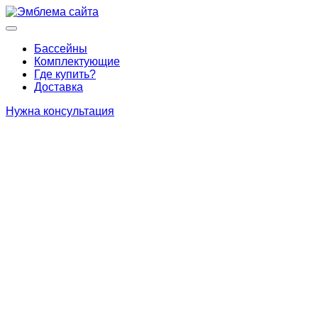
Перейти
к
Основное
содержимому
меню
Бассейны
Комплектующие
Где купить?
Доставка
Нужна консультация