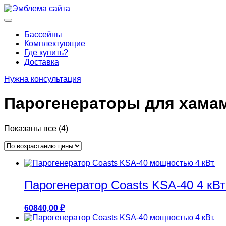
Перейти
к
Основное
содержимому
меню
Бассейны
Комплектующие
Где купить?
Доставка
Нужна консультация
Парогенераторы для хама
Цены:
Показаны все (4)
по
возрастанию
Парогенератор Coasts KSA-40 4 кВ
60840,00
₽