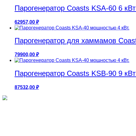
Парогенератор Coasts KSA-60 6 кВ
62957,00
₽
Парогенератор для хаммамов Coast
79900,00
₽
Парогенератор Coasts KSB-90 9 кВ
87532,00
₽
Круглые бассейны 1.25м