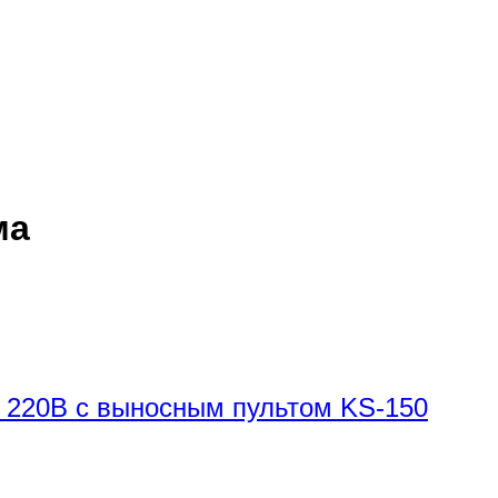
ма
т 220В с выносным пультом KS-150