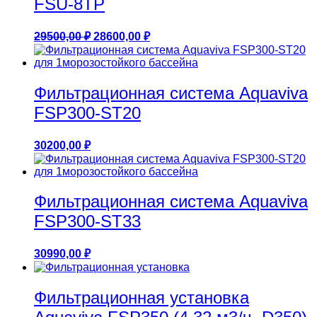
FSU-8TP
Первоначальная
Текущая
29500,00
₽
28600,00
₽
цена
цена:
составляла
28600,00 ₽.
29500,00 ₽.
Фильтрационная система Aquaviva
FSP300-ST20
30200,00
₽
Фильтрационная система Aquaviva
FSP300-ST33
30990,00
₽
Фильтрационная установка