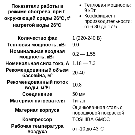
Тепловая мощность:
Показатели работы в
9 кВт
режиме обогрева, при t°
Коэффициент
окружающей среды 26℃, t°
производительности:
нагретой воды 26℃
от 6.30 до 17.5
Количество фаз
1 (220-240 В)
Тепловая мощность, кВт
9.0
Номинальная входная
0.2 — 1.55
мощность, кВт
Номинальная сила тока, А
1.18 — 7.3
Рекомендованный объем
20-40
бассейна, м³
Рекомендованный поток
10.8
воды, м³/ч
Соединение
50 мм
Материал нагревателя
Титан
Оцинкованная сталь с
Материал корпуса
порошковой покраской
Компрессор
TOSHIBA-GMCC
Рабочая температура
от -10 до 43°C
воздуха