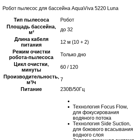
Робот пылесоc для бассейна AquaViva 5220 Luna
Тип пылесоса
Робот
Площадь бассейна,
до 32
м²
Длина кабеля
12 м (10 + 2)
питания
Режим очистки
Только дно
робота-пылесоса
Цикл очистки,
60 / 120
минуты
Производительность,
7
м³/ч
Питание
230В/50Гц
Технология Focus Flow,
для фокусирования
водяного потока
Технология Side Suction,
для бокового всасывания
водного слоя