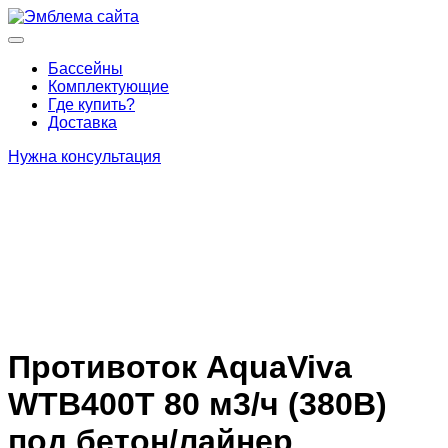
Перейти
к
Основное
содержимому
меню
Бассейны
Комплектующие
Где купить?
Доставка
Нужна консультация
Противоток AquaViva
WTB400T 80 м3/ч (380В)
под бетон/лайнер