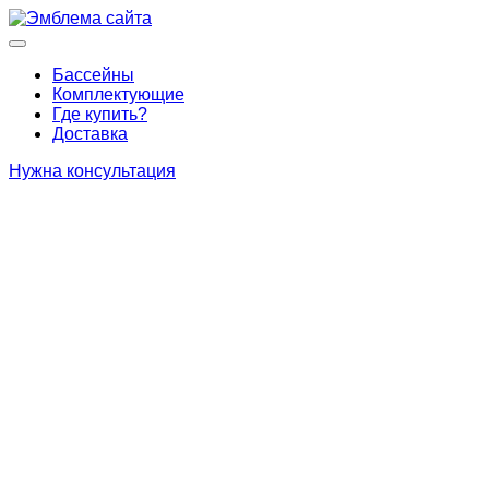
Перейти
к
Основное
содержимому
меню
Бассейны
Комплектующие
Где купить?
Доставка
Нужна консультация