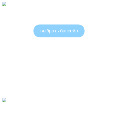
составляла
113000,00 ₽.
127000,00 ₽.
Круглые бассейны 1.25м
выбрать бассейн
Круглые бассейны 1.5м