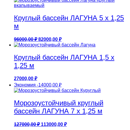
107500,00 ₽.
Круглый бассейн ЛАГУНА 5 х 1,25
м
Первоначальная
Текущая
96000,00
₽
82000,00
₽
цена
цена:
составляла
82000,00 ₽.
96000,00 ₽.
Круглый бассейн ЛАГУНА 1,5 х
1,25 м
27000,00
₽
Экономия
-14000,00
₽
Морозоустойчивый круглый
бассейн ЛАГУНА 7 х 1,25 м
Первоначальная
Текущая
127000,00
₽
113000,00
₽
цена
цена: