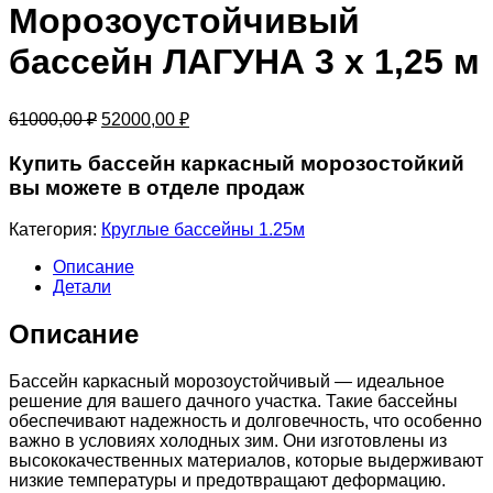
Морозоустойчивый
бассейн ЛАГУНА 3 х 1,25 м
Первоначальная
Текущая
61000,00
₽
52000,00
₽
цена
цена:
составляла
52000,00 ₽.
Купить бассейн каркасный морозостойкий
61000,00 ₽.
вы можете в отделе продаж
Категория:
Круглые бассейны 1.25м
Описание
Детали
Описание
Бассейн каркасный морозоустойчивый — идеальное
решение для вашего дачного участка. Такие бассейны
обеспечивают надежность и долговечность, что особенно
важно в условиях холодных зим. Они изготовлены из
высококачественных материалов, которые выдерживают
низкие температуры и предотвращают деформацию.