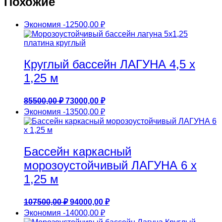
Похожие
Экономия
-12500,00
₽
Круглый бассейн ЛАГУНА 4,5 х
1,25 м
Первоначальная
Текущая
85500,00
₽
73000,00
₽
цена
цена:
Экономия
-13500,00
₽
составляла
73000,00 ₽.
85500,00 ₽.
Бассейн каркасный
морозоустойчивый ЛАГУНА 6 х
1,25 м
Первоначальная
Текущая
107500,00
₽
94000,00
₽
цена
цена:
Экономия
-14000,00
₽
составляла
94000,00 ₽.