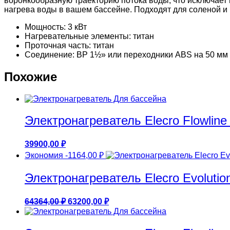
воронкообразную траекторию потока воды, что исключает 
нагрева воды в вашем бассейне. Подходят для соленой и
Мощность: 3 кВт
Нагревательные элементы: титан
Проточная часть: титан
Соединение: ВР 1½» или переходники ABS на 50 мм
Похожие
Электронагреватель Elecro Flowline 
39900,00
₽
Экономия
-1164,00
₽
Электронагреватель Elecro Evolutio
Первоначальная
Текущая
64364,00
₽
63200,00
₽
цена
цена:
составляла
63200,00 ₽.
64364,00 ₽.