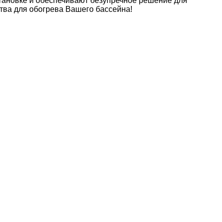
установке и обеспечивают безупречное решение для
тва для обогрева Вашего бассейна!