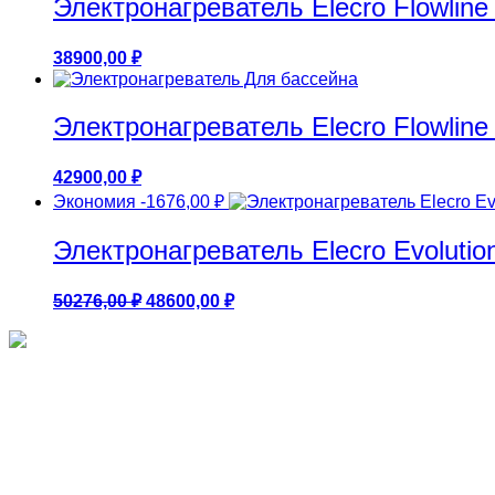
Электронагреватель Elecro Flowline 
38900,00
₽
Электронагреватель Elecro Flowline 
42900,00
₽
Экономия
-1676,00
₽
Электронагреватель Elecro Evolution
Первоначальная
Текущая
50276,00
₽
48600,00
₽
цена
цена:
составляла
48600,00 ₽.
50276,00 ₽.
Круглые бассейны 1.25м