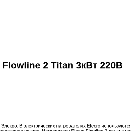
Flowline 2 Titan 3кВт 220В
й Элекро. В электрических нагревателях Elecro используют