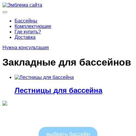
Перейти
к
Основное
содержимому
меню
Бассейны
Комплектующие
Где купить?
Доставка
Нужна консультация
Закладные для бассейнов
Лестницы для бассейна
Круглые бассейны 1.25м
выбрать бассейн